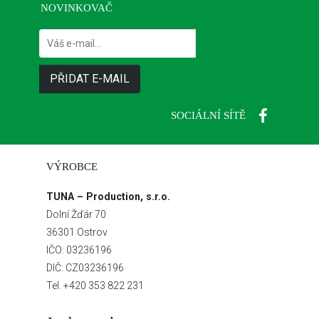
NOVINKOVAČ
SOCIÁLNÍ SÍTĚ
VÝROBCE
TUNA – Production, s.r.o.
Dolní Žďár 70
36301 Ostrov
IČO: 03236196
DIČ: CZ03236196
Tel.
+420 353 822 231