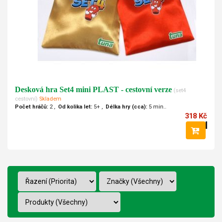
Desková hra Set4 mini PLAST - cestovní verze
(set4
cestovní)
Skladem
Počet hráčů:
2
Od kolika let:
5+
Délka hry (cca):
5 min.
318 Kč