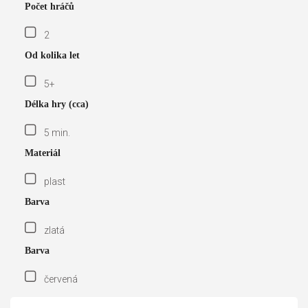
Počet hráčů
2
Od kolika let
5+
Délka hry (cca)
5 min.
Materiál
plast
Barva
zlatá
Barva
červená