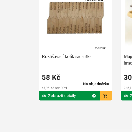
rozkolik
Rozlišovací kolík sada 3ks
Mag
hrnc
58 Kč
30
Na objednávku
47,93 Kč bez DPH
248,7
Zobrazit detaily
Z