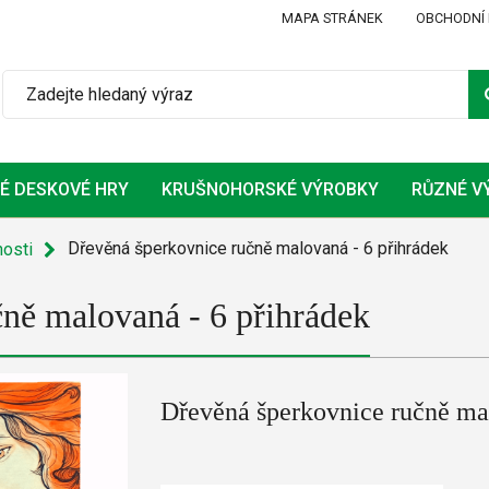
MAPA STRÁNEK
OBCHODNÍ
É DESKOVÉ HRY
KRUŠNOHORSKÉ VÝROBKY
RŮZNÉ V
Upomínkové předměty s vlastním logem
Dřevěná šperkovnice ručně malovaná - 6 přihrádek
osti
ně malovaná - 6 přihrádek
Dřevěná šperkovnice ručně mal