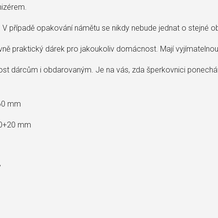
nizérem.
V případě opakování námětu se nikdy nebude jednat o stejné ob
ě praktický dárek pro jakoukoliv domácnost. Mají vyjímatelnou př
ost dárcům i obdarovaným. Je na vás, zda šperkovnici ponechát
 60 mm
 30+20 mm
y