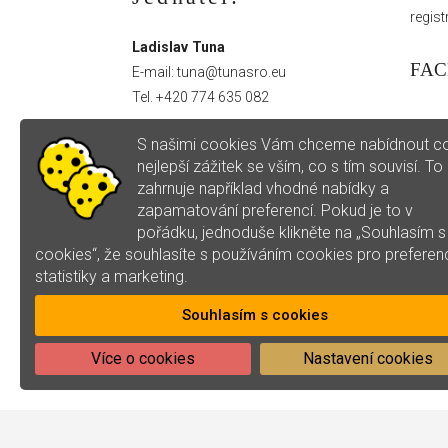
regist
Ladislav Tuna
FA
E-mail:
tuna@tunasro.eu
Tel.
+420 774 635 082
S našimi cookies Vám chceme nabídnout c
nejlepší zážitek se vším, co s tím souvisí. To
zahrnuje například vhodné nabídky a
zapamatování preferencí. Pokud je to v
pořádku, jednoduše klikněte na „Souhlasím s
cookies“, že souhlasíte s používáním cookies pro preferen
statistiky a marketing.
Souhlasím s cookies
Více o cookies
Nastavení cookies
© 2022 - 2023 TUNA s.r.o.
tuna@tunasro.eu