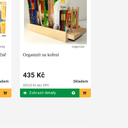
níky
organizer
učně
Organizér na koření
435 Kč
ladem
Skladem
359,50 Kč bez DPH
Zobrazit detaily