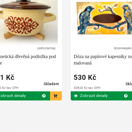
podlozkamag
dozanakapes
netická dřevěná podložka pod
Dóza na papírové kapesníky r
e
malovaná
1 Kč
530 Kč
Skladem
Sk
6 Kč bez DPH
438,02 Kč bez DPH
obrazit detaily
Zobrazit detaily