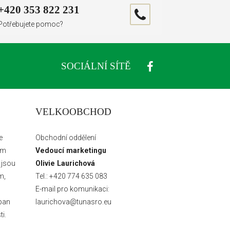
+420 353 822 231
Potřebujete pomoc?
SOCIÁLNÍ SÍTĚ
VELKOOBCHOD
e
Obchodní oddělení
ém
Vedoucí marketingu
 jsou
Olivie Laurichová
m,
Tel.:
+420 774 635 083
E-mail pro komunikaci:
pan
laurichova@tunasro.eu
i.