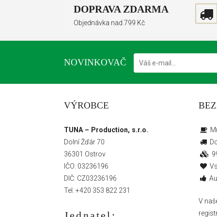
DOPRAVA ZDARMA
Objednávka nad 799 Kč
NOVINKOVAČ
VÝROBCE
BEZ
TUNA – Production, s.r.o.
Mn
Dolní Žďár 70
Do
36301 Ostrov
99
IČO: 03236196
Vs
DIČ: CZ03236196
Au
Tel.
+420 353 822 231
V naš
Jednatel:
regist