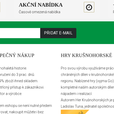
AKČNÍ NABÍDKA
Časově omezená nabídka
PEČNÝ NÁKUP
HRY KRUŠNOHORSKÉ
ohaletá historie.
Pro svou výrobu využíváme prác
ručení do 3 prac. dnů.
chráněných dílen v krušnohorsk
% zboží ihned skladem.
regionu. Nabízené
hry
(vyjma Go)
třícný přístup k zákazníkovi.
kompletně naším autorským díle
tor a výrobce.
nápadem i realizací.
Autorem Her Krušnohorských je 
em eshopu se není nutné předem
Ladislav Tuna, jednatel společnost
rovat, nakoupit můžete i bez