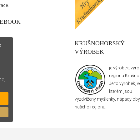
race.
CEBOOK
KRUŠNOHORSKÝ
o
VÝROBEK
je výrobek, vyr
regionu Krušnoh
ce,
Je to výrobek, v
kterém jsou
vyzdviženy myšlenky, nápady oby
našeho regionu.