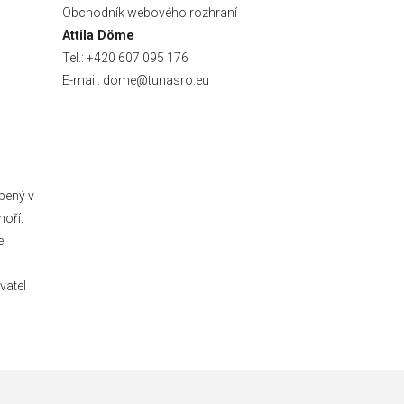
Obchodník webového rozhraní
Attila Döme
Tel.: +420 607 095 176
E-mail: dome@tunasro.eu
obený v
oří.
e
vatel
Vytvořila
Olaaa! :)
na
QUAK.store